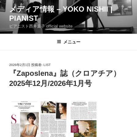
コ
メディア情報 – YOKO NISHII |
ン
PIANIST
テ
ン
ピアニスト西井葉子 official website
ツ
へ
メニュー
ス
キ
ッ
投
2026年2月1日
投稿者:
LIST
プ
稿
『Zaposlena』誌（クロアチア）
日:
2025年12月/2026年1月号