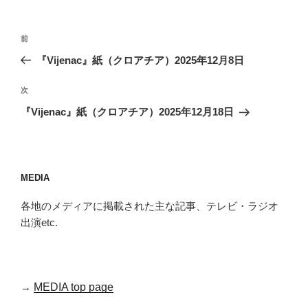
投
前
前
稿
の
『Vijenac』紙（クロアチア）2025年12月8日
ナ
投
ビ
稿
次
次
ゲ
の
『Vijenac』紙（クロアチア）2025年12月18日
投
ー
稿
シ
ョ
MEDIA
ン
各地のメディアに掲載された主な記事、テレビ・ラジオ
出演etc.
→
MEDIA top page