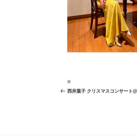
投
前
前
稿
の
西井葉子 クリスマスコンサート
投
ナ
稿
ビ
ゲ
ー