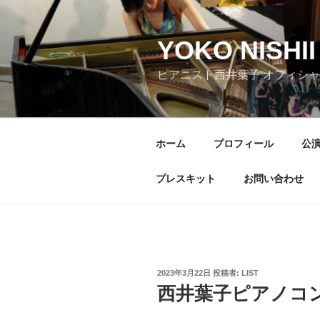
コ
ン
テ
YOKO NISHII 
ン
ピアニスト西井葉子 オフィシ
ツ
へ
ス
キ
ホーム
プロフィール
公
ッ
プ
プレスキット
お問い合わせ
投
2023年3月22日
投稿者:
LIST
稿
西井葉子ピアノコ
日: