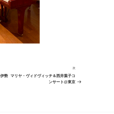
次
次
の
@伊勢
マリヤ・ヴィドヴィッチ＆西井葉子コ
投
ンサート@東京
稿