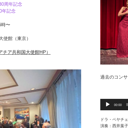
30周年記念
0年記念
6時〜
大使館（東京）
アチア共和国大使館HP）
過去のコンサ
音
00:00
声
プ
ドラ・ペヤチェ
レ
演奏：西井葉
ー