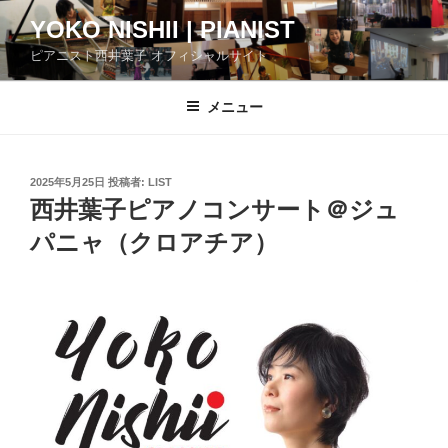
コ
YOKO NISHII | PIANIST
ン
ピアニスト西井葉子 オフィシャルサイト
テ
ン
ツ
メニュー
へ
ス
キ
投
2025年5月25日
投稿者:
LIST
稿
ッ
西井葉子ピアノコンサート＠ジュ
日:
プ
パニャ（クロアチア）