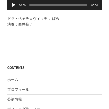
音
00:00
00:00
声
プ
ドラ・ペヤチェヴィッチ： ばら
レ
演奏：西井葉子
ー
ヤ
ー
CONTENTS
ホーム
プロフィール
公演情報
ディスコグラフィー