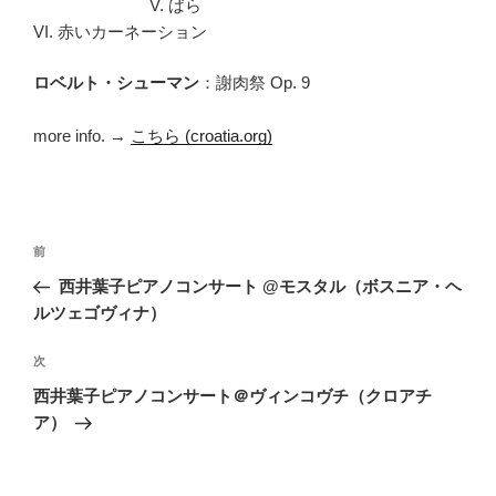
V. ばら
VI. 赤いカーネーション
ロベルト・シューマン
：謝肉祭 Op. 9
more info. →
こちら (croatia.org)
投
前
前
稿
の
西井葉子ピアノコンサート @モスタル（ボスニア・ヘ
ナ
投
ルツェゴヴィナ）
ビ
稿
ゲ
次
次
の
ー
西井葉子ピアノコンサート＠ヴィンコヴチ（クロアチ
投
シ
ア）
稿
ョ
ン