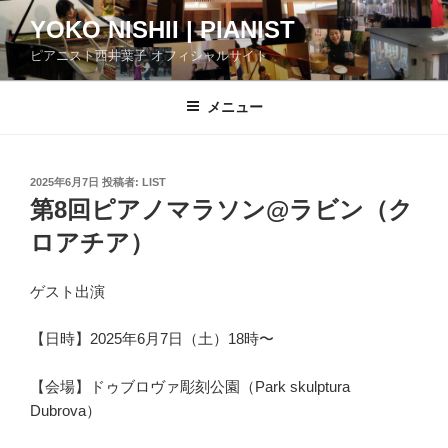
コ
YOKO NISHII | PIANIST
ン
ピアニスト西井葉子 オフィシャルサイト
テ
ン
ツ
メニュー
へ
ス
キ
投
2025年6月7日
投稿者:
LIST
稿
ッ
第8回ピアノマラソン@ラビン（ク
日:
プ
ロアチア）
ゲスト出演
【日時】2025年6月7日（土）18時〜
【会場】ドゥブロヴァ彫刻公園（Park skulptura
Dubrova）