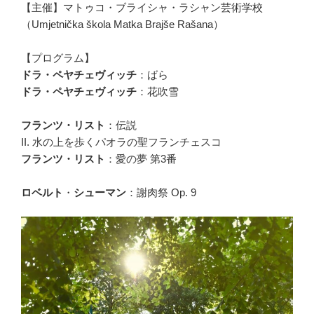
【主催】マトゥコ・ブライシャ・ラシャン芸術学校
（Umjetnička škola Matka Brajše Rašana）
【プログラム】
ドラ・ペヤチェヴィッチ
：ばら
ドラ・ペヤチェヴィッチ
：花吹雪
フランツ・リスト
：伝説
II. 水の上を歩くパオラの聖フランチェスコ
フランツ・リスト
：愛の夢 第3番
ロベルト
・
シューマン
：謝肉祭 Op. 9