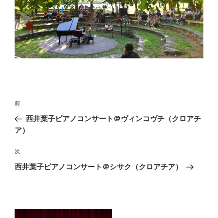
投
前
前
稿
の
西井葉子ピアノコンサート＠ヴィンコヴチ（クロアチ
ナ
投
ア）
ビ
稿
ゲ
次
次
の
ー
西井葉子ピアノコンサート＠シサク（クロアチア）
投
シ
稿
ョ
ン